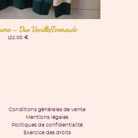
sur
la
page
du
rume – Duo Vanille/Emeraude
produit
122,00
€
Conditions générales de vente
Mentions légales
Politiques de confidentialité
Exercice des droits