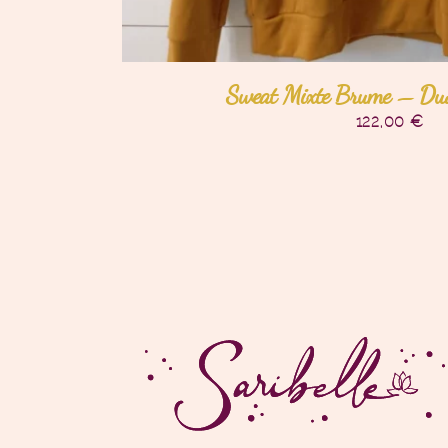
Sweat Mixte Brume – Duo
122,00
€