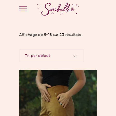
Affichage de 9–16 sur 23 résultats
Tri par défaut
Ce
Choix des options
produit